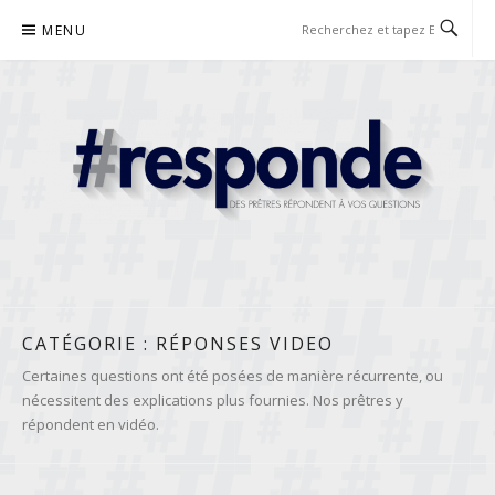
Aller
MENU
au
contenu
RESPONDE
DES PRÊTRES RÉPONDENT À VOS QUESTIONS
CATÉGORIE :
RÉPONSES VIDEO
Certaines questions ont été posées de manière récurrente, ou
nécessitent des explications plus fournies. Nos prêtres y
répondent en vidéo.