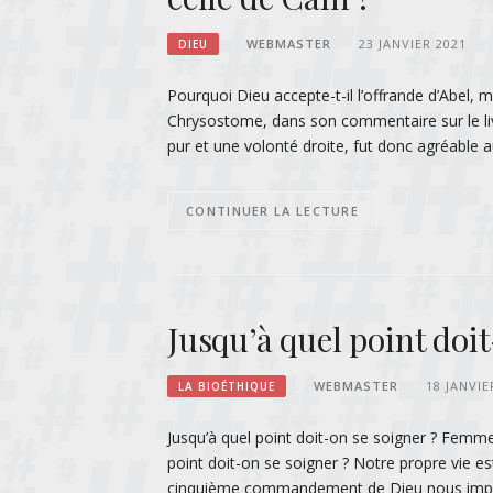
WEBMASTER
23 JANVIER 2021
DIEU
Pourquoi Dieu accepte-t-il l’offrande d’Abel,
Chrysostome, dans son commentaire sur le livre
pur et une volonté droite, fut donc agréable 
CONTINUER LA LECTURE
Jusqu’à quel point doit
WEBMASTER
18 JANVIE
LA BIOÉTHIQUE
Jusqu’à quel point doit-on se soigner ? Femm
point doit-on se soigner ? Notre propre vie est
cinquième commandement de Dieu nous impose d