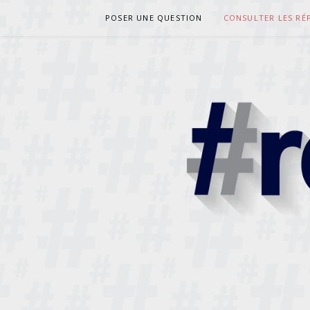
Aller
POSER UNE QUESTION
CONSULTER LES RÉ
au
contenu
RESPONDE
DES PRÊTRES RÉPONDENT À VOS QUESTIONS