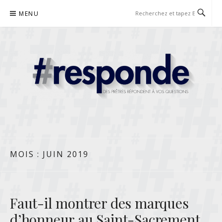
Aller
MENU
au
contenu
RESPONDE
DES PRÊTRES RÉPONDENT À VOS QUESTIONS
MOIS :
JUIN 2019
Faut-il montrer des marques
d’honneur au Saint-Sacrement