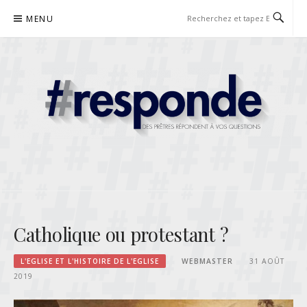
Aller
MENU
au
contenu
RESPONDE
DES PRÊTRES RÉPONDENT À VOS QUESTIONS
Catholique ou protestant ?
L'EGLISE ET L'HISTOIRE DE L'EGLISE
WEBMASTER
31 AOÛT
2019