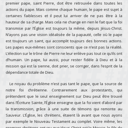
premier pape, saint Pierre, doit être retrouvée dans toutes les
actions du pape. Mais comme chaque humain, le pape est sujet à
certaines faiblesses et il peut lui arriver de ne pas être à la
hauteur de sa charge. Mais cela ne change en rien le fait que la foi
transmise par l’Église est toujours la même, depuis Jésus-Christ.
N’ayons pas une vision idéalisée de la papauté, celle où le pape
est toujours un saint, qui accomplit toujours des bonnes actions.
Les papes eux-mêmes sont conscients que ce n’est pas la réalité.
L’élection sur le trône de Pierre ne leur enlève pas tout ce qu’ils ont
d’humain. Un pape, lui aussi, pour rester fidèle à Dieu et à la
mission qui est la sienne, doit prier, se corriger, dans l’esprit de la
dépendance totale de Dieu.
Le noyau du problème n’est pas tant le pape, que la source de
notre foi chrétienne. Contrairement aux protestants, qui
prétendent que le seul enseignement sur Dieu peut être trouvé
dans l’Écriture Sainte, l’Église enseigne que la foi vient d’abord par
la transmission, grâce à une suite de témoins qui remonte au
Sauveur. L’Église, les chrétiens, étaient là avant que nous ayons
par exemple le Nouveau Testament au complet. Voire même, les
premiers chrétiens ont cru que Jésus-Christ est le Messie, le Fils de