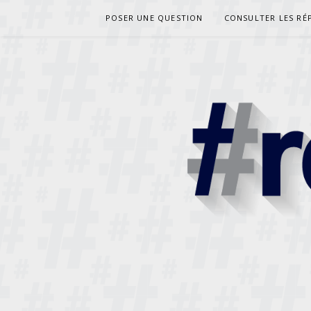
Aller
POSER UNE QUESTION
CONSULTER LES RÉ
au
contenu
RESPONDE
DES PRÊTRES RÉPONDENT À VOS QUESTIONS