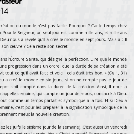
réation du monde n’est pas facile. Pourquoi ? Car le temps chez
« Pour le Seigneur, un seul jour est comme mille ans, et mille ans
Dieu nous a révélé qu’Il a créé le monde en sept jours. Mais a-t-Il
 son œuvre ? Cela reste son secret.
ns l’Écriture Sainte, qui désigne la perfection. Dire que le monde
u une progression dans un ordre, que la durée de sa création a été
tout ce qu’il avait fait ; et voici : cela était très bon. » (
Gn
1, 31)
eu a créé le monde en six jours, si on ne compte pas le jour de
pos soit compté dans la durée de la création. Ainsi, Il nous a
on appelle semaine, qui compte un jour de repos, consacré à Dieu.
tout comme un temps parfait et symbolique à la fois. Et si Dieu a
aine, c’est pour les préparer à la signification symbolique de la
mprennent mieux la nouvelle création.
 les Juifs le sixième jour de la semaine). C’est aussi un vendredi
en mourant sur la croix, Jésus-Christ a recréé l’humanité, en nous