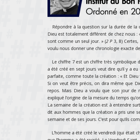
Répondre à la question sur la durée de la c
Dieu est totalement différent de chez nous : 
sont comme un seul jour. » (
2 P
3, 8) Certes, 
voulu nous donner une chronologie exacte de
Le chiffre 7 est un chiffre très symbolique da
a été créé en sept jours veut dire qu’il y a e
parfaite, comme toute la création : « Et Dieu vit 
Si on veut être précis, on dira même que Di
repos. Mais Dieu a voulu que son jour de re
expliqué l’origine de la mesure du temps qu’
La semaine de la création est à entendre sur
dit aux hommes que la création a pris une sem
semaine et de ses jours. C’est pour qu’ils co
L’homme a été créé le vendredi (qui était chez
que l’homme a été recréé. Le Vendredi Saint, 