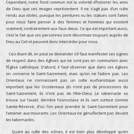
Cependant, notre fond commun est la volonté d’honorer les amis
de Dieu que ces images représentent. Il ne s’agit pas d’un culte
rendu aux idoles, puisque les peintures ou les statues sont faites
pour nous faire penser à des femmes et hommes qui existent
vraiment, contrairement aux faux dieux. Ce qui est important aussi,
c’est le fait que ces personnes sont désormais toujours auprès de
Dieu au Ciel et peuvent donc intercéder pour nous.
Ceci étant dit, on peut se demander s’il faut manifester ces signes
de respect dans des églises qui ne sont pas en communion avec
l’Église catholique. D’abord, il faut observer que dans ces églises
on conserve le Saint-Sacrement, mais qu’on ne l’adore pas. Les
Orientaux ne connaissent pas un culte eucharistique aussi
important que les Occidentaux (ils n’ont pas de processions du
Saint-Sacrement, ils n’ont pas de Fête-Dieu). Le tabernacle se
trouve sur l’autel, derrière l’iconostase et ils sert surtout comme
Sainte-Réserve, d’où l’on peut prendre le Saint-Sacrement pour
l’amener aux mourants. Les Orientaux ne génuflectent pas devant
les tabernacles.
Quant au culte des icônes, il est bien plus développé qu’en