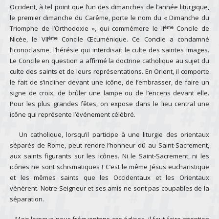
Occident, à tel point que l’un des dimanches de l’année liturgique,
le premier dimanche du Carême, porte le nom du « Dimanche du
ème
Triomphe de l’Orthodoxie », qui commémore le II
Concile de
ème
Nicée, le VII
Concile Œcuménique. Ce Concile a condamné
l’iconoclasme, l’hérésie qui interdisait le culte des saintes images.
Le Concile en question a affirmé la doctrine catholique au sujet du
culte des saints et de leurs représentations. En Orient, il comporte
le fait de s’incliner devant une icône, de l’embrasser, de faire un
signe de croix, de brûler une lampe ou de l’encens devant elle.
Pour les plus grandes fêtes, on expose dans le lieu central une
icône qui représente l’événement célébré.
Un catholique, lorsqu’il participe à une liturgie des orientaux
séparés de Rome, peut rendre l’honneur dû au Saint-Sacrement,
aux saints figurants sur les icônes. Ni le Saint-Sacrement, ni les
icônes ne sont schismatiques ! C’est le même Jésus eucharistique
et les mêmes saints que les Occidentaux et les Orientaux
vénèrent. Notre-Seigneur et ses amis ne sont pas coupables de la
séparation.
Mais lorsque nous fréquentons ces églises, il faut faire attention