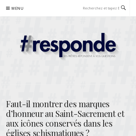
Aller
MENU
au
contenu
RESPONDE
DES PRÊTRES RÉPONDENT À VOS QUESTIONS
Faut-il montrer des marques
d’honneur au Saint-Sacrement et
aux icônes conservés dans les
églises schismatiques ?