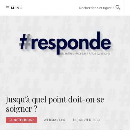
Aller
MENU
au
contenu
RESPONDE
DES PRÊTRES RÉPONDENT À VOS QUESTIONS
Jusqu’à quel point doit-on se
soigner ?
LA BIOÉTHIQUE
WEBMASTER
18 JANVIER 2021