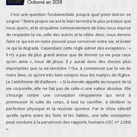
C’est une question fondamentale. Jusqu’à quel point doit-on se
soigner ? Notre propre vie est le bien terrestre le plus précieux que
nous ayons, et le cinquième commandement de Dieu nous impose
de respecter la vie, celle des autres et la nôtre. Ainsi, nous devons
faire ce qui est en notre pouvoir pour conserver notre vie, et éviter
ce qui la dégrade. Cependant, cette règle admet des exceptions : «
Il n’y a pas de plus grand amour que de donner sa vie pour ceux
qu’on aime », nous dit Jésus. Il y aurait donc des choses plus
importantes que la vie terrestre ? Oui, à commencer par la vie de
notre âme, ce qu’ont très bien compris tous les martyrs de l’Eglise.
Le Catéchisme dit d’ailleurs : « Si la morale appelle au respect de la
vie corporelle, elle ne fait pas de celle-ci une valeur absolue. Elle
s’insurge contre une conception néopaïenne qui tend à
promouvoir le culte du corps, à tout lui sacrifier, à idolâtrer la
perfection physique et la réussite sportive. Par le choix sélectif
qu’elle opère entre les forts et les faibles, une telle conception
peut conduire à la perversion des rapports humains (CEC n° 2289)
».