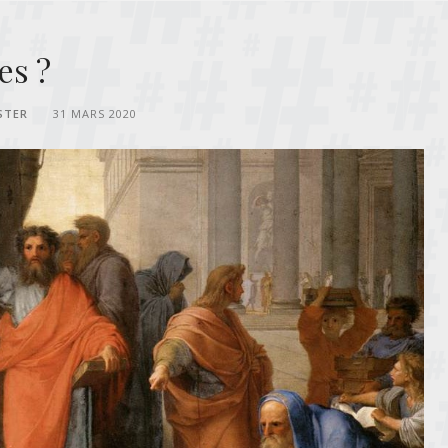
es ?
STER
31 MARS 2020