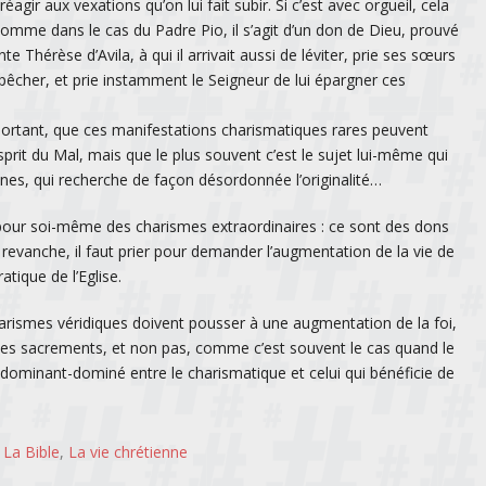
agir aux vexations qu’on lui fait subir. Si c’est avec orgueil, cela
 comme dans le cas du Padre Pio, il s’agit d’un don de Dieu, prouvé
nte Thérèse d’Avila, à qui il arrivait aussi de léviter, prie ses sœurs
mpêcher, et prie instamment le Seigneur de lui épargner ces
mportant, que ces manifestations charismatiques rares peuvent
esprit du Mal, mais que le plus souvent c’est le sujet lui-même qui
saines, qui recherche de façon désordonnée l’originalité…
pour soi-même des charismes extraordinaires : ce sont des dons
n revanche, il faut prier pour demander l’augmentation de la vie de
ratique de l’Eglise.
harismes véridiques doivent pousser à une augmentation de la foi,
n des sacrements, et non pas, comme c’est souvent le cas quand le
 dominant-dominé entre le charismatique et celui qui bénéficie de
,
La Bible
,
La vie chrétienne