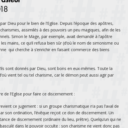
ar Dieu pour le bien de l’Eglise. Depuis l’époque des apôtres,
 charismes, assimilés à des pouvoirs un peu magiques, afin de les
rsonnels. Simon le Mage, par exemple, avait demandé à l’apôtre
r les mains, ce qu’il refusa bien sûr (d’où le nom de simonisme ou
onne qui cherche à s’enrichir en faisant commerce des biens
’ils sont donnés par Dieu, sont bons en eux-mêmes. Toute la
 d’où vient tel ou tel charisme, car le démon peut aussi agir par
re de l’Eglise pour faire ce discernement :
revient ce jugement : si un groupe charismatique n’a pas l’aval de
Par son ordination, l’évêque reçoit ce don de discernement. Un
ance de discernement (ordinaire du lieu, prêtre). Quelqu’un qui ne
asculé dans le pouvoir occulte : son charisme ne vient donc pas