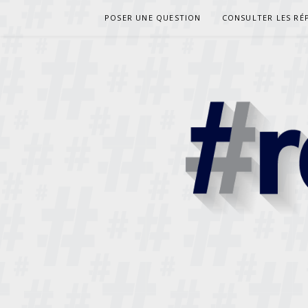
Aller
POSER UNE QUESTION
CONSULTER LES RÉ
au
contenu
RESPONDE
DES PRÊTRES RÉPONDENT À VOS QUESTIONS