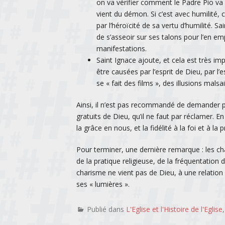
on va vérifier comment le Padre Pio va ré
vient du démon. Si c’est avec humilité,
par l’héroïcité de sa vertu d’humilité. Sai
de s’asseoir sur ses talons pour l’en e
manifestations.
Saint Ignace ajoute, et cela est très i
être causées par l’esprit de Dieu, par l’
se « fait des films », des illusions mal
Ainsi, il n’est pas recommandé de demander 
gratuits de Dieu, qu’il ne faut par réclamer. E
la grâce en nous, et la fidélité à la foi et à la p
Pour terminer, une dernière remarque : les c
de la pratique religieuse, de la fréquentatio
charisme ne vient pas de Dieu, à une relation
ses « lumières ».
Publié dans
L'Eglise et l'Histoire de l'Eglise