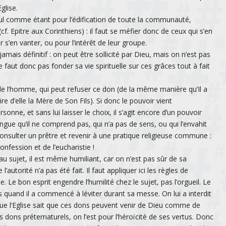
Eglise.
aul comme étant pour l’édification de toute la communauté,
. Epitre aux Corinthiens) : il faut se méfier donc de ceux qui s’en
 s’en vanter, ou pour l’intérêt de leur groupe.
mais définitif : on peut être sollicité par Dieu, mais on n’est pas
ne faut donc pas fonder sa vie spirituelle sur ces grâces tout à fait
de l’homme, qui peut refuser ce don (de la même manière qu’Il a
re d’elle la Mère de Son Fils). Si donc le pouvoir vient
nne, et sans lui laisser le choix, il s’agit encore d’un pouvoir
angue qu’il ne comprend pas, qui n’a pas de sens, ou qui l’envahit
onsulter un prêtre et revenir à une pratique religieuse commune :
onfession et de l’eucharistie !
 au sujet, il est même humiliant, car on n’est pas sûr de sa
autorité n’a pas été fait. Il faut appliquer ici les règles de
 Le bon esprit engendre l’humilité chez le sujet, pas l’orgueil. Le
 quand il a commencé à léviter durant sa messe. On lui a interdit
que l’Eglise sait que ces dons peuvent venir de Dieu comme de
 dons préternaturels, on l’est pour l’héroïcité de ses vertus. Donc