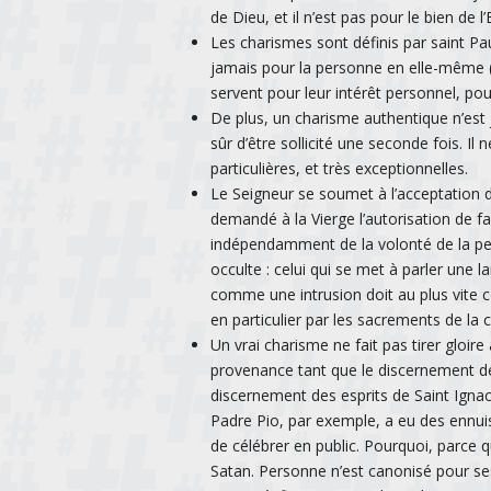
de Dieu, et il n’est pas pour le bien de l’
Les charismes sont définis par saint P
jamais pour la personne en elle-même (cf
servent pour leur intérêt personnel, pour
De plus, un charisme authentique n’est ja
sûr d’être sollicité une seconde fois. Il 
particulières, et très exceptionnelles.
Le Seigneur se soumet à l’acceptation 
demandé à la Vierge l’autorisation de fai
indépendamment de la volonté de la perso
occulte : celui qui se met à parler une l
comme une intrusion doit au plus vite c
en particulier par les sacrements de la c
Un vrai charisme ne fait pas tirer gloire
provenance tant que le discernement de l’
discernement des esprits de Saint Ignace.
Padre Pio, par exemple, a eu des ennuis
de célébrer en public. Pourquoi, parce 
Satan. Personne n’est canonisé pour ses