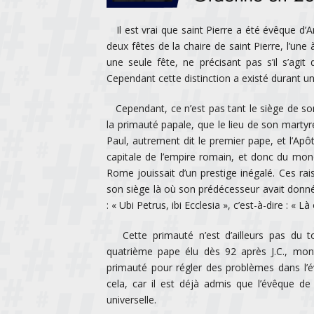
Il est vrai que saint Pierre a été évêque d’An
deux fêtes de la chaire de saint Pierre, l’un
une seule fête, ne précisant pas s’il s’agi
Cependant cette distinction a existé durant un
Cependant, ce n’est pas tant le siège de son 
la primauté papale, que le lieu de son martyre
Paul, autrement dit le premier pape, et l’Apôt
capitale de l’empire romain, et donc du mon
Rome jouissait d’un prestige inégalé. Ces rai
son siège là où son prédécesseur avait donné 
: « Ubi Petrus, ibi Ecclesia », c’est-à-dire : « Là
Cette primauté n’est d’ailleurs pas du tou
quatrième pape élu dès 92 après J.C., mont
primauté pour régler des problèmes dans l’é
cela, car il est déjà admis que l’évêque de
universelle.